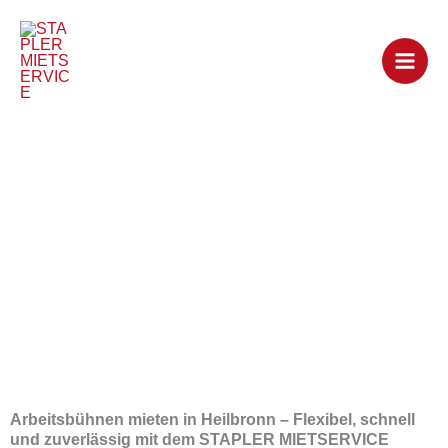
Zum
Inhalt
springen
Arbeitsbühnen
mieten in Heilbronn
Arbeitsbühnen mieten in Heilbronn – Flexibel, schnell
und zuverlässig mit dem STAPLER MIETSERVICE