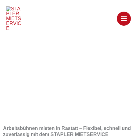
Zum
Inhalt
springen
Arbeitsbühnen
mieten in Rastatt
Arbeitsbühnen mieten in Rastatt – Flexibel, schnell und
zuverlässig mit dem STAPLER MIETSERVICE