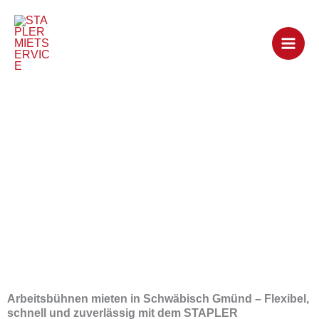
Zum
Arbeitsbühnen
Inhalt
springen
mieten in
Schwäbisch
Gmünd
Arbeitsbühnen mieten in Schwäbisch Gmünd – Flexibel,
schnell und zuverlässig mit dem STAPLER