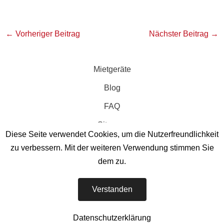
←
Vorheriger Beitrag
Nächster Beitrag
→
Mietgeräte
Blog
FAQ
Sitemap
Diese Seite verwendet Cookies, um die Nutzerfreundlichkeit
zu verbessern. Mit der weiteren Verwendung stimmen Sie
dem zu.
GABELSTAPLER MIETSERVICE
Verstanden
– Ihr Mietpartner für Industrie, Bau & Events
Datenschutzerklärung