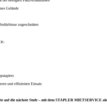
t bei beengten Platzverhältnissen
enes Gelände
 Bedürfnisse zugeschnitten
CE:
pstaplers
eren und effizienten Einsatz
ojekte auf die nächste Stufe – mit dem STAPLER MIETSERVICE als