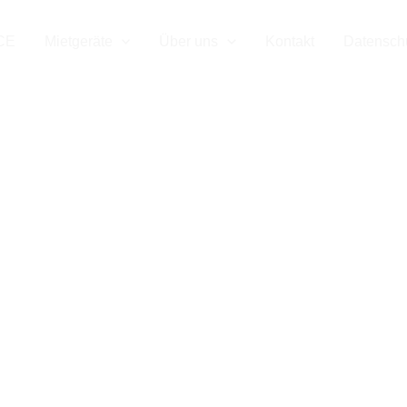
CE
Mietgeräte
Über uns
Kontakt
Datensch
r mieten in W