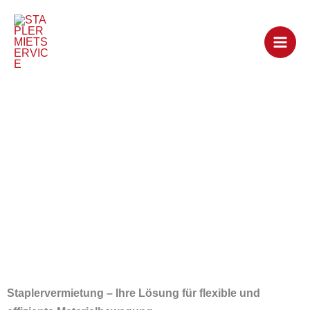
Zum
Inhalt
springen
Staplervermietung
Staplervermietung – Ihre Lösung für flexible und