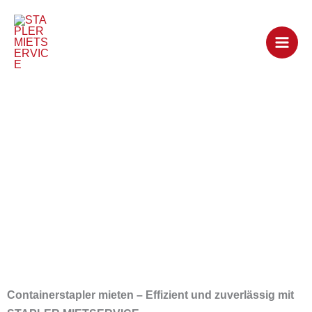
Zum
Inhalt
springen
Containerstapler
mieten
Containerstapler mieten – Effizient und zuverlässig mit