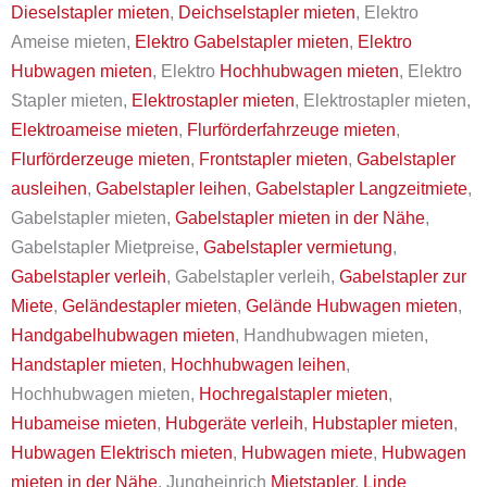
Dieselstapler mieten
,
Deichselstapler mieten
, Elektro
Ameise mieten,
Elektro Gabelstapler mieten
,
Elektro
Hubwagen mieten
, Elektro
Hochhubwagen mieten
, Elektro
Stapler mieten,
Elektrostapler mieten
, Elektrostapler mieten,
Elektroameise mieten
,
Flurförderfahrzeuge mieten
,
Flurförderzeuge mieten
,
Frontstapler mieten
,
Gabelstapler
ausleihen
,
Gabelstapler leihen
,
Gabelstapler Langzeitmiete
,
Gabelstapler mieten,
Gabelstapler mieten in der Nähe
,
Gabelstapler Mietpreise,
Gabelstapler vermietung
,
Gabelstapler verleih
, Gabelstapler verleih,
Gabelstapler zur
Miete
,
Geländestapler mieten
,
Gelände Hubwagen mieten
,
Handgabelhubwagen mieten
, Handhubwagen mieten,
Handstapler mieten
,
Hochhubwagen leihen
,
Hochhubwagen mieten,
Hochregalstapler mieten
,
Hubameise mieten
,
Hubgeräte verleih
,
Hubstapler mieten
,
Hubwagen Elektrisch mieten
,
Hubwagen miete
,
Hubwagen
mieten in der Nähe
, Jungheinrich
Mietstapler
,
Linde