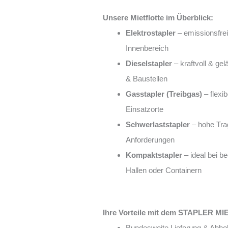
Unsere Mietflotte im Überblick:
Elektrostapler
– emissionsfrei,
Innenbereich
Dieselstapler
– kraftvoll & ge
& Baustellen
Gasstapler (Treibgas)
– flexib
Einsatzorte
Schwerlaststapler
– hohe Trag
Anforderungen
Kompaktstapler
– ideal bei be
Hallen oder Containern
Ihre Vorteile mit dem STAPLER M
Bundesweite Lieferung & Abho