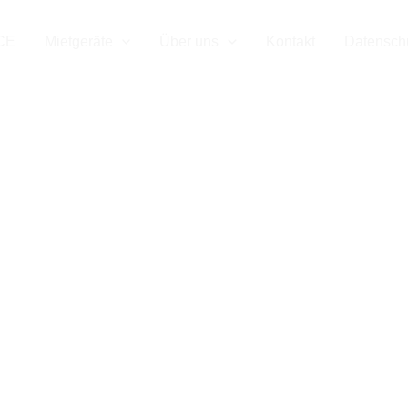
CE
Mietgeräte
Über uns
Kontakt
Datensch
heinrich Mietst