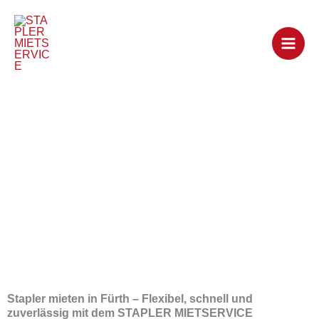
Zum
Inhalt
springen
Stapler mieten in
Fürth
Stapler mieten in Fürth – Flexibel, schnell und
zuverlässig mit dem STAPLER MIETSERVICE