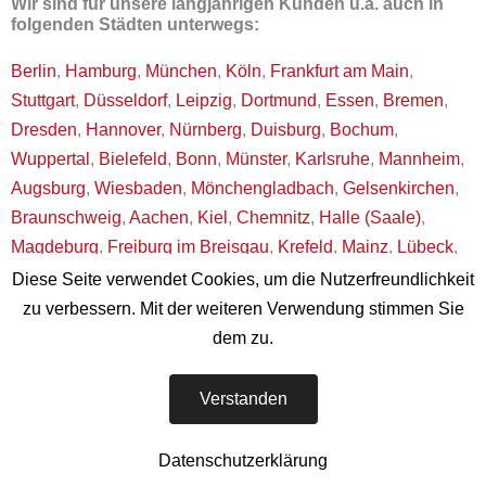
Wir sind für unsere langjährigen Kunden u.a. auch in
folgenden Städten unterwegs:
Berlin
,
Hamburg
,
München
,
Köln
,
Frankfurt am Main
,
Stuttgart
,
Düsseldorf
,
Leipzig
,
Dortmund
,
Essen
,
Bremen
,
Dresden
,
Hannover
,
Nürnberg
,
Duisburg
,
Bochum
,
Wuppertal
,
Bielefeld
,
Bonn
,
Münster
,
Karlsruhe
,
Mannheim
,
Augsburg
,
Wiesbaden
,
Mönchengladbach
,
Gelsenkirchen
,
Braunschweig
,
Aachen
,
Kiel
,
Chemnitz
,
Halle (Saale)
,
Magdeburg
,
Freiburg im Breisgau
,
Krefeld
,
Mainz
,
Lübeck
,
Erfurt
,
Oberhausen
,
Rostock
,
Kassel
,
Hagen
, Saarbrücken,
Diese Seite verwendet Cookies, um die Nutzerfreundlichkeit
Potsdam
,
Hamm
,
Ludwigshafen am Rhein
,
Mülheim an der
zu verbessern. Mit der weiteren Verwendung stimmen Sie
Ruhr
,
Oldenburg
,
Osnabrück
,
Leverkusen
,
Heidelberg
,
dem zu.
Darmstadt
,
Solingen
,
Herne
,
Neuss
,
Regensburg
,
Paderborn
,
Ingolstadt
,
Offenbach am Main
, Fürth,
Würzburg
,
Verstanden
Ulm
,
Heilbronn
,
Pforzheim
,
Wolfsburg
,
Göttingen
,
Bottrop
,
Reutlingen
,
Koblenz
,
Bremerhaven
,
Erlangen
,
Bergisch
Datenschutzerklärung
Gladbach
,
Trier
,
Recklinghausen
,
Jena
,
Remscheid
,