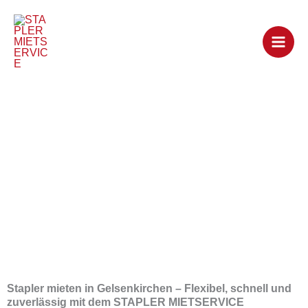
Zum
Inhalt
springen
Stapler mieten in
Gelsenkirchen
Stapler mieten in Gelsenkirchen – Flexibel, schnell und
zuverlässig mit dem STAPLER MIETSERVICE