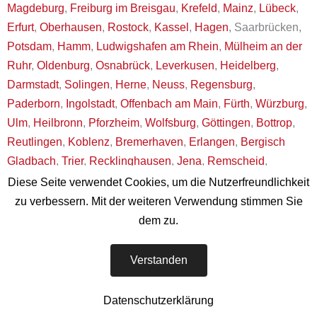
Magdeburg
,
Freiburg im Breisgau
,
Krefeld
,
Mainz
,
Lübeck
,
Erfurt
,
Oberhausen
,
Rostock
,
Kassel
,
Hagen
, Saarbrücken,
Potsdam
,
Hamm
,
Ludwigshafen am Rhein
,
Mülheim an der
Ruhr
,
Oldenburg
,
Osnabrück
,
Leverkusen
,
Heidelberg
,
Darmstadt
,
Solingen
,
Herne
,
Neuss
,
Regensburg
,
Paderborn
,
Ingolstadt
,
Offenbach am Main
,
Fürth
,
Würzburg
,
Ulm
,
Heilbronn
,
Pforzheim
,
Wolfsburg
,
Göttingen
,
Bottrop
,
Reutlingen
,
Koblenz
,
Bremerhaven
,
Erlangen
,
Bergisch
Gladbach
,
Trier
,
Recklinghausen
,
Jena
,
Remscheid
,
Salzgitter
,
Moers
,
Siegen
,
Hildesheim
,
Gütersloh
,
Diese Seite verwendet Cookies, um die Nutzerfreundlichkeit
Kaiserslautern
und natürlich in vielen, vielen anderen Orten
zu verbessern. Mit der weiteren Verwendung stimmen Sie
in Deutschland und Europa.
dem zu.
Verstanden
Datenschutzerklärung